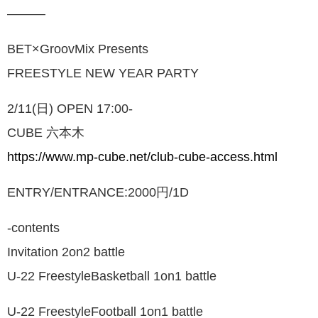
———
BET×GroovMix Presents
FREESTYLE NEW YEAR PARTY
2/11(日) OPEN 17:00-
CUBE 六本木
https://www.mp-cube.net/club-cube-access.html
ENTRY/ENTRANCE:2000円/1D
-contents
Invitation 2on2 battle
U-22 FreestyleBasketball 1on1 battle
U-22 FreestyleFootball 1on1 battle